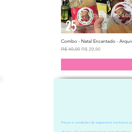
Combo - Natal Encantado - Arquiv
Preço normal
Preço promocional
R$ 49,90
R$ 29,90
Preços e condições de pagamento exclusivos par
Festas, não é responsável por erros descritivos