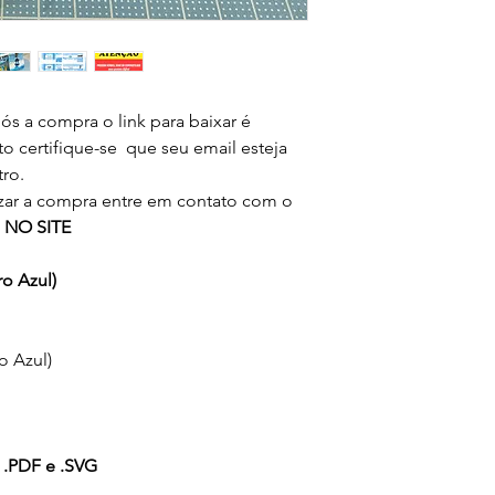
Ao adquirir os produ
não são editáveis, e 
Festas,
exatamente como as 
você compra o direi
Produtos com arquivo
produção de seus pro
PDF) exemplo ('arquiv
Você concorda que nã
limpo sem a personal
ós a compra o link para baixar é
doar
os arquivos em form
to certifique-se que seu email esteja
Proibida a comerciali
PNG).
ro.
A troca de arquivos,
izar a compra entre em contato com o
doação,
 NO SITE
é considerado
PIRAT
LEI Nº9.610, de 10 d
o Azul)
 Azul)
 .PDF e .SVG