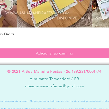
Visualização rápida
o Digital
Adicionar ao carrinho
© 2021 A Sua Maneira Festas - 26.139.231/0001-74
Almirante Tamandaré / PR
siteasuamaneirafestas@gmail.com
a compras via internet. Os preços anunciados neste site ou via e-mail promocional pode
. As fotos contidas nesta página são meramente ilustrativas do produto e podem variar as t