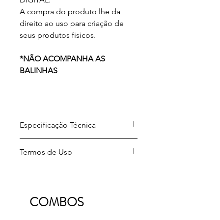
A compra do produto lhe da
direito ao uso para criação de
seus produtos fisicos.
*NÃO ACOMPANHA AS
BALINHAS
Especificação Técnica
Arquivo para download em
Termos de Uso
formato .ZIP
Formato dos arquivos
Projetos desenvolvidos por A Sua
descompactados .PNG
Maneira Festas.
Licença de uso: Para produção e
Este design está protegido por leis
comercialização de seus produtos
COMBOS
de direitos autorais.
fisicos
Ao adquirir os produtos digitais da A