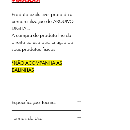
CLIQUE AQUI
Produto exclusivo, proibida a
comercialização do ARQUIVO
DIGITAL.
A compra do produto lhe da
direito ao uso para criação de
seus produtos fisicos.
*NÃO ACOMPANHA AS
BALINHAS
Especificação Técnica
Arquivo para download em
Termos de Uso
formato .ZIP
Formato dos arquivos
Projetos desenvolvidos por A Sua