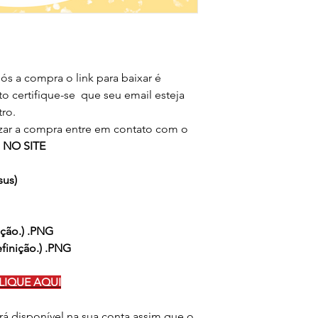
Ao adquirir os produ
não são editáveis, e 
Festas,
exatamente como as 
você compra o direi
Produtos com arquivo
produção de seus pro
PDF) exemplo ('arquiv
Você concorda que nã
limpo sem a personal
ós a compra o link para baixar é
doar
os arquivos em form
to certifique-se que seu email esteja
Proibida a comerciali
PNG).
ro.
A troca de arquivos,
izar a compra entre em contato com o
doação,
 NO SITE
é considerado
PIRAT
LEI Nº9.610, de 10 d
sus)
ição.) .PNG
efinição.) .PNG
LIQUE AQUI
rá disponível na sua conta assim que o