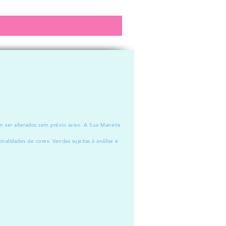
m ser alterados sem prévio aviso. A Sua Maneira
onalidades de cores. Vendas sujeitas à análise e