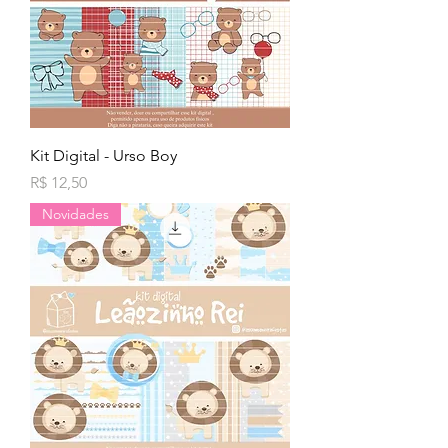
Kit Digital - Urso Boy
Preço
R$ 12,50
Novidades