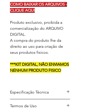
COMO BAIXAR OS ARQUIVOS -
CLIQUE AQUI
Produto exclusivo, proibida a
comercialização do ARQUIVO
DIGITAL.
A compra do produto lhe da
direito ao uso para criação de
seus produtos fisicos.
***KIT DIGITAL, NÃO ENVIAMOS
NENHUM PRODUTO FISICO
Especificação Técnica
Arquivo para download em
Termos de Uso
formato .ZIP
Formato dos arquivos