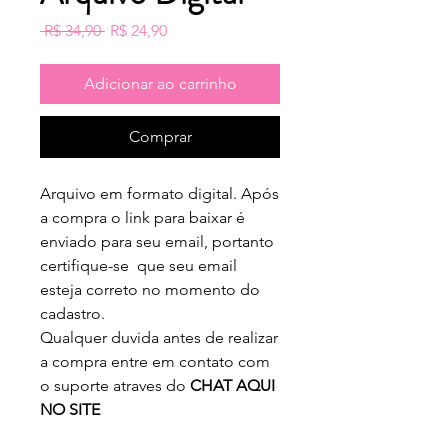
Preço
Preço
 R$ 34,90 
R$ 24,90
normal
promocional
Adicionar ao carrinho
Comprar
Arquivo em formato digital. Após
a compra o link para baixar é
enviado para seu email, portanto
certifique-se que seu email
esteja correto no momento do
cadastro.
Qualquer duvida antes de realizar
a compra entre em contato com
o suporte atraves do
CHAT AQUI
NO SITE