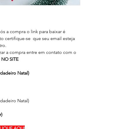
Ao adquirir os produ
não são editáveis, e 
Festas,
exatamente como as 
você compra o direi
Produtos com arquivo
produção de seus pro
PDF) exemplo ('arquiv
Você concorda que nã
limpo sem a personal
ós a compra o link para baixar é
doar
os arquivos em form
to certifique-se que seu email esteja
Proibida a comerciali
PNG).
ro.
A troca de arquivos,
izar a compra entre em contato com o
doação,
 NO SITE
é considerado
PIRAT
LEI Nº9.610, de 10 d
rdadeiro Natal)
rdadeiro Natal)
r)
LIQUE AQUI