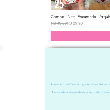
Combo - Natal Encantado - Arquiv
Preço normal
Preço promocional
R$ 49,90
R$ 29,90
Preços e condições de pagamento exclusivos par
Festas, não é responsável por erros descritivos