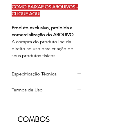
COMO BAIXAR OS ARQUIVOS -
CLIQUE AQUI
Produto exclusivo, proibida a
comercialização do ARQUIVO.
A compra do produto lhe da
direito ao uso para criação de
seus produtos fisicos.
Especificação Técnica
Arquivo para download em
Termos de Uso
formato .ZIP
Formato dos arquivos
Projetos desenvolvidos por A Sua
descompactados .JPG .PNG
Maneira Festas.
Licença de uso: Para produção e
Este design está protegido por leis
comercialização de seus produtos
COMBOS
de direitos autorais.
fisicos
Ao adquirir os produtos digitais da A
Produtos onde vem artes prontas em