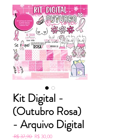
Kit Digital -
(Outubro Rosa)
- Arquivo Digital
Preço
Preço
 R$ 37,90 
R$ 30,00