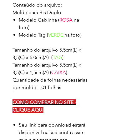
Conteúdo do arquivo:
Molde para Bis Duplo
Modelo Caixinha (
ROSA
na
foto)
Modelo Tag (
VERDE
na foto)
Tamanho do arquivo 5,5cm(L) x
3,5(C) x 6.0cm(A) (
TAG
)
Tamanho do arquivo 5,5cm(L) x
3,5(C) x 1,5cm(A) (
CAIXA
)
Quantidade de folhas necessárias
por molde - 01 folhas
COMO COMPRAR NO SITE -
CLIQUE AQUI
Seu link para download estará
disponível na sua conta assim
que o pagamento for