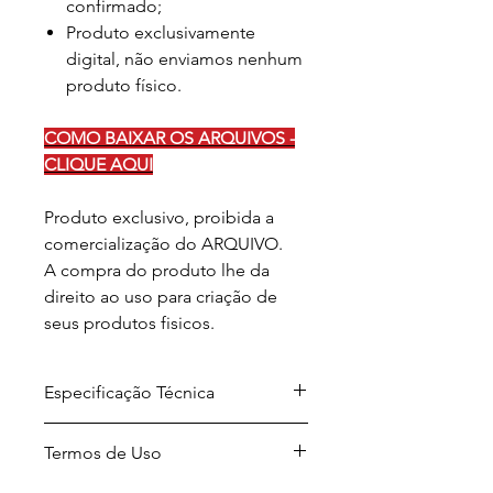
confirmado;
Produto exclusivamente
digital, não enviamos nenhum
produto físico.
COMO BAIXAR OS ARQUIVOS -
CLIQUE AQUI
Produto exclusivo, proibida a
comercialização do ARQUIVO.
A compra do produto lhe da
direito ao uso para criação de
seus produtos fisicos.
Especificação Técnica
Arquivo para download em
Termos de Uso
formato .ZIP
Formato dos arquivos