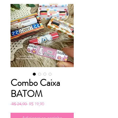
Combo Caixa
BATOM
Preço
Preço
 R$ 24,90 
R$ 19,90
normal
promocional
Adicionar ao carrinho