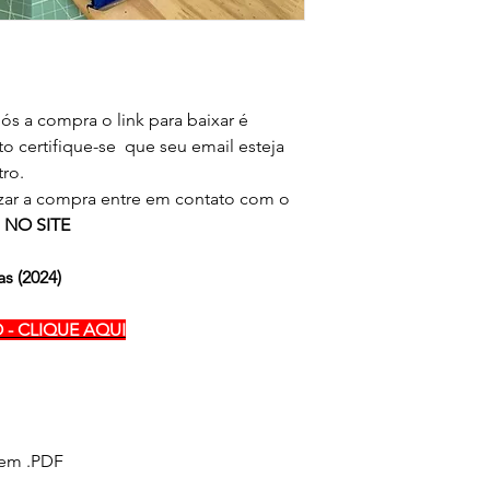
Ao adquirir os produ
Produtos onde vem 
Festas,
não são editáveis, e 
você compra o direi
exatamente como as 
produção de seus pro
Produtos com arquivo
Você concorda que nã
PDF) exemplo ('arquiv
ós a compra o link para baixar é
doar
limpo sem a personal
os arquivos em form
to certifique-se que seu email esteja
PNG).
ro.
Proibida a comerciali
A troca de arquivos,
izar a compra entre em contato com o
doação,
 NO SITE
é considerado
PIRAT
LEI Nº9.610, de 10 d
as (2024)
 - CLIQUE AQUI
 em .PDF