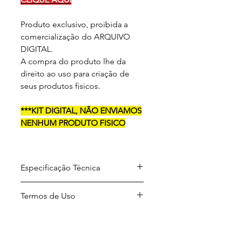
Produto exclusivo, proibida a
comercialização do ARQUIVO
DIGITAL.
A compra do produto lhe da
direito ao uso para criação de
seus produtos fisicos.
***KIT DIGITAL, NÃO ENVIAMOS
NENHUM PRODUTO FISICO
Especificação Técnica
Arquivo para download em
Termos de Uso
formato .ZIP
Formato dos arquivos
Projetos desenvolvidos por A Sua
descompactados .PNG / .DXF / .PDF
Maneira Festas.
/ .SVG e . JPG