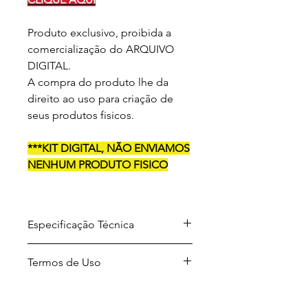
Produto exclusivo, proibida a
comercialização do ARQUIVO
DIGITAL.
A compra do produto lhe da
direito ao uso para criação de
seus produtos fisicos.
***KIT DIGITAL, NÃO ENVIAMOS
NENHUM PRODUTO FISICO
Especificação Técnica
Arquivo para download em
Termos de Uso
formato .ZIP
Formato dos arquivos
Projetos desenvolvidos por A Sua
descompactados .PNG / .DXF / .PDF
Maneira Festas.
/ .SVG e . JPG