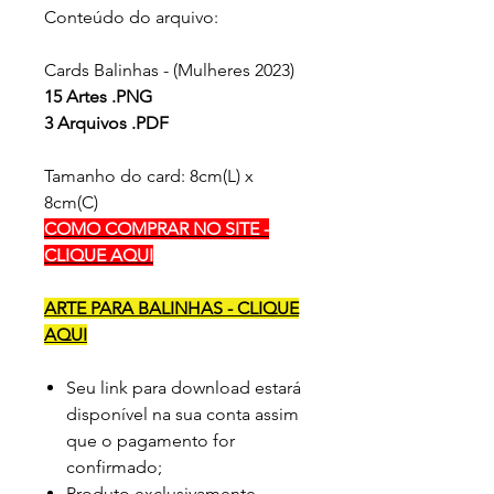
Conteúdo do arquivo:
Cards Balinhas - (Mulheres 2023)
15 Artes .PNG
3 Arquivos .PDF
Tamanho do card: 8cm(L) x
8cm(C)
COMO COMPRAR NO SITE -
CLIQUE AQUI
ARTE PARA BALINHAS - CLIQUE
AQUI
Seu link para download estará
disponível na sua conta assim
que o pagamento for
confirmado;
Produto exclusivamente