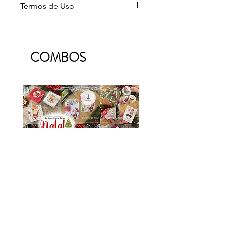
Termos de Uso
formato .ZIP
Formato dos arquivos
Projetos desenvolvidos por A Sua
descompactados .PNG / .PDF
Maneira Festas.
Licença de uso: Para produção e
Este design está protegido por leis
comercialização de seus produtos
COMBOS
de direitos autorais.
fisicos
Ao adquirir os produtos digitais da A
Produtos onde vem artes prontas em
Sua Maneira Festas,
PNG/JPG/PDF não são editáveis, e
você compra o direito de uso do
não fazemos alterações, vão
mesmo para
exatamente como as fotos do
produção de seus produtos físicos.
anúncio.
Você concorda que não irá
Produtos com arquivos de corte
comercializar (revender) ou doar
inclusos, (DXF,SVG, PDF) exemplo
os arquivos em formato DIGITAL
('arquivos de caixas') é incluso o
(SVG, PDF, DXF, JPG e PNG).
molde limpo sem a personalização da
A troca de arquivos,
arte;
compartilhamento, revenda ou
doação,
Proibida a comercialização do arquivo
é considerado
PIRATARIA
, crime
digital.
previsto por
Combo - Natal Encantado -
Combo - Dia dos Profes
LEI Nº9.610, de 10 de Fevereiro de
1998