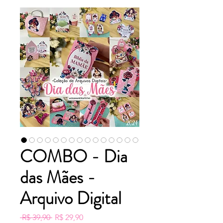
COMBO - Dia
das Mães -
Arquivo Digital
Preço
Preço
 R$ 39,90 
R$ 29,90