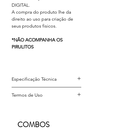
DIGITAL.
A compra do produto lhe da
direito ao uso para criação de
seus produtos fisicos.
*NÃO ACOMPANHA OS
PIRULITOS
Especificação Técnica
Arquivo para download em
Termos de Uso
formato .ZIP
Formato dos arquivos
Projetos desenvolvidos por A Sua
descompactados .PNG
Maneira Festas.
Licença de uso: Para produção e
Este design está protegido por leis
comercialização de seus produtos
COMBOS
de direitos autorais.
fisicos