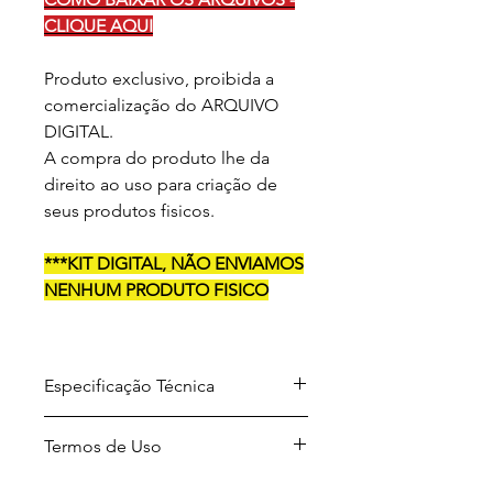
CLIQUE AQUI
Produto exclusivo, proibida a
comercialização do ARQUIVO
DIGITAL.
A compra do produto lhe da
direito ao uso para criação de
seus produtos fisicos.
***KIT DIGITAL, NÃO ENVIAMOS
NENHUM PRODUTO FISICO
Especificação Técnica
Arquivo para download em
Termos de Uso
formato .ZIP
Formato dos arquivos
Projetos desenvolvidos por A Sua